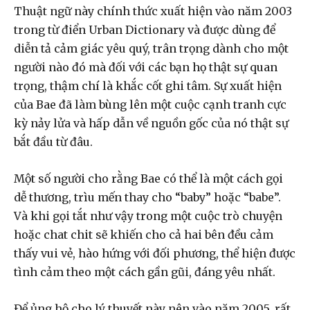
Thuật ngữ này chính thức xuất hiện vào năm 2003
trong từ điển Urban Dictionary và được dùng để
diễn tả cảm giác yêu quý, trân trọng dành cho một
người nào đó mà đối với các bạn họ thật sự quan
trọng, thậm chí là khắc cốt ghi tâm. Sự xuất hiện
của Bae đã làm bùng lên một cuộc cạnh tranh cực
kỳ nảy lửa và hấp dẫn về nguồn gốc của nó thật sự
bắt đầu từ đâu.
Một số người cho rằng Bae có thể là một cách gọi
dễ thương, trìu mến thay cho “baby” hoặc “babe”.
Và khi gọi tắt như vậy trong một cuộc trò chuyện
hoặc chat chit sẽ khiến cho cả hai bên đều cảm
thấy vui vẻ, hào hứng với đối phương, thể hiện được
tình cảm theo một cách gần gũi, đáng yêu nhất.
Để ủng hộ cho lý thuyết này nên vào năm 2005, rất