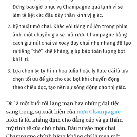
Đừng bao giờ phục vụ Champagne quá lạnh vì sẽ
làm tê liệt các đầu dây thần kinh vị giác.
Kỹ thuật mở chai: Khác với tiếng nổ lớn trong phim
ảnh, một chuyên gia sẽ mở rượu Champagne bằng
cách giữ nút chai và xoay đáy chai nhẹ nhàng để tạo
ra tiếng “thở” khẽ khàng, giúp bảo toàn lượng bọt
khí li ti.
Lựa chọn ly: Ly hình hoa tulip hoặc ly flute dài là lựa
chọn tối ưu để giữ cho các bọt khí chuyển động
theo chiều dọc, tạo nên sự sống động cho thị giác.
Dù là một buổi tối lãng mạn hay những đại tiệc
sang trọng, sự xuất hiện của
rượu Champagne
luôn là lời khẳng định cho đẳng cấp và gu thẩm
mỹ tinh tế của chủ nhân. Đầu tư vào một chai
Champagne chính hãng không chỉ là mua một