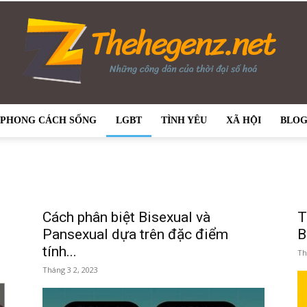
PHONG CÁCH SỐNG
LGBT
TÌNH YÊU
XÃ HỘI
BLO
thehegenz.net
l
Cách phân biệt Bisexual và
T
Pansexual dựa trên đặc điểm
B
–
tính...
Th
Tháng 3 2, 2023