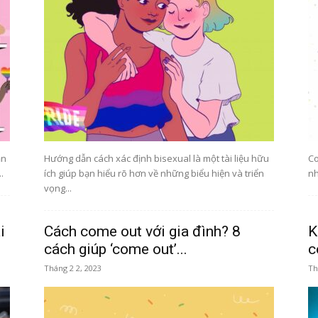
thời
ần
Hướng dẫn cách xác định bisexual là một tài liệu hữu
Co
đại
.
ích giúp bạn hiểu rõ hơn về những biểu hiện và triển
nh
vọng...
i
Cách come out với gia đình? 8
K
cách giúp ‘come out’...
c
số
Tháng 2 2, 2023
Th