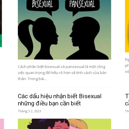
Những
công
Ng
ph
Cách phân biệt bisexual và pansexual là một công
vớ
việc quan trọng để hiểu rõ hơn về tính cách của bản
thân. Trong bài...
dân
Các dấu hiệu nhận biết Bisexual
T
những điều bạn cần biết
c
Tháng 3 2, 2023
Th
của