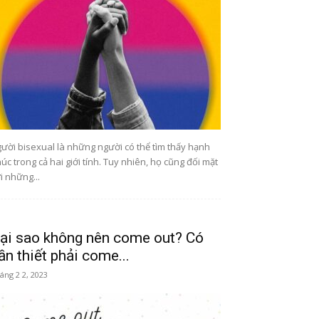
ười bisexual là những người có thể tìm thấy hạnh
úc trong cả hai giới tính. Tuy nhiên, họ cũng đối mặt
i những...
ại sao không nên come out? Có
ần thiết phải come...
áng 2 2, 2023