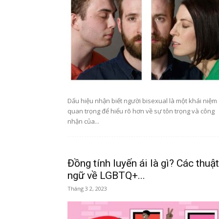
Dấu hiệu nhận biết người bisexual là một khái niệm
quan trọng để hiểu rõ hơn về sự tôn trọng và công
nhận của...
Đồng tính luyến ái là gì? Các thuật
ngữ về LGBTQ+...
Tháng 3 2, 2023