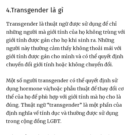
4.Transgender là gì
Transgender là thuật ngữ được sử dụng để chỉ
những người mà giới tính của họ không trùng với
giới tính được gán cho họ khi sinh ra. Những
người này thường cảm thấy không thoải mái với
giới tính được gán cho mình và có thể quyết định
chuyển đổi giới tính hoặc không chuyển đổi.
Một số người transgender có thể quyết định sử
dụng hormone và/hoặc phẫu thuật để thay đổi cơ
thể của họ để phù hợp với giới tính mà họ cho là
đúng. Thuật ngữ “transgender” là một phần của
định nghĩa về tính dục và thường được sử dụng
trong cộng đồng LGBT.