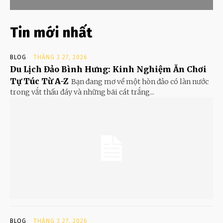
Tin mới nhất
BLOG
THÁNG 3 27, 2026
Du Lịch Đảo Bình Hưng: Kinh Nghiệm Ăn Chơi
Tự Túc Từ A-Z
Bạn đang mơ về một hòn đảo có làn nước
trong vắt thấu đáy và những bãi cát trắng...
BLOG
THÁNG 3 27, 2026