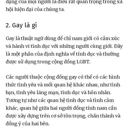
dạng của mọi người là điều rất quan trọng trong xã
hội hiện đại của chúng ta.
2. Gay là gì
Gay là thuật ngữ dùng để chỉ nam giới có cảm xúc
và hành vi tình dục với những người cùng giới. Đây
là một phần của định nghĩa về tính dục và thường
được sử dụng trong cộng đồng LGBT.
Các người thuộc cộng đồng gay có thể có các hình
thức tình yêu và mối quan hệ khác nhau, như tình
bạn, tình yêu lãng mạn, tình dục và hôn nhân.
Tương tự như các quan hệ tình dục và tình cảm
khác, quan hệ giữa hai người đồng tính nam cần
được xây dựng trên cơ sở tôn trọng, chân thành và
đồng ý của hai bên.