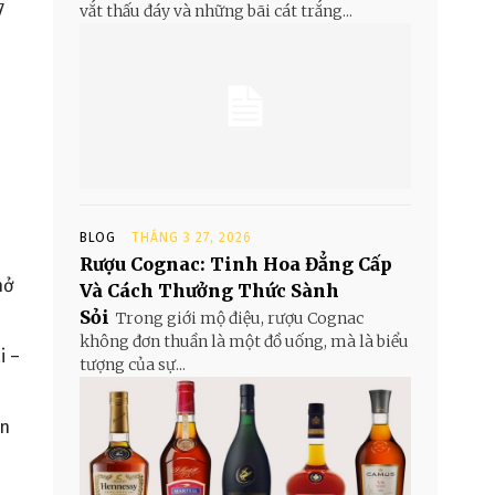
7
vắt thấu đáy và những bãi cát trắng...
BLOG
THÁNG 3 27, 2026
Rượu Cognac: Tinh Hoa Đẳng Cấp
hở
Và Cách Thưởng Thức Sành
Sỏi
Trong giới mộ điệu, rượu Cognac
không đơn thuần là một đồ uống, mà là biểu
i –
tượng của sự...
ản