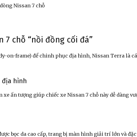
thời
n 7 chỗ “nồi đồng cối đá”
y-on-frame) để chinh phục địa hình, Nissan Terra là cá
đại
 địa hình
 xe ấn tượng giúp chiếc xe Nissan 7 chỗ này dễ dàng vư
số
ược bọc da cao cấp, trang bị màn hình giải trí lớn và đặc