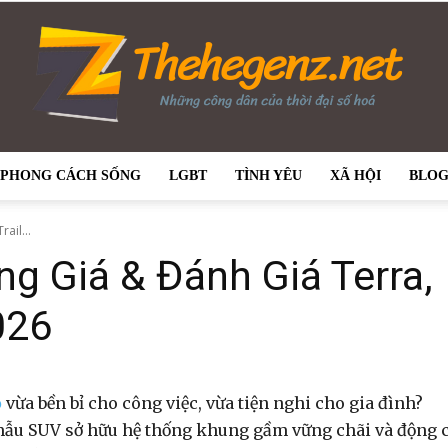
PHONG CÁCH SỐNG
LGBT
TÌNH YÊU
XÃ HỘI
BLO
thehegenz.net
ail...
ng Giá & Đánh Giá Terra,
026
–
ỗ
vừa bền bỉ cho công việc, vừa tiện nghi cho gia đình?
 mẫu SUV sở hữu hệ thống khung gầm vững chãi và động 