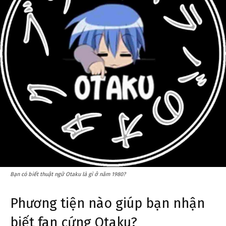
Bạn có biết thuật ngữ Otaku là gì ở năm 1980?
Phương tiện nào giúp bạn nhận
biết fan cứng Otaku?