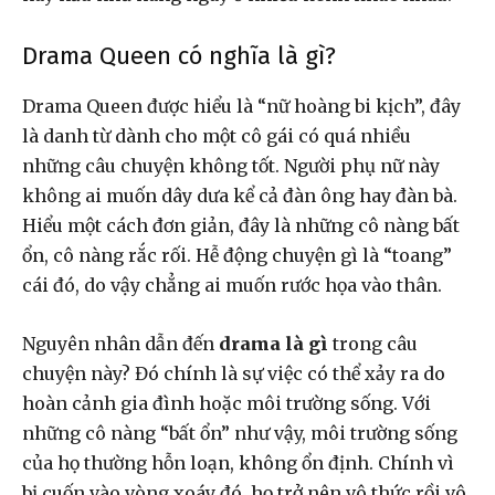
Drama Queen có nghĩa là gì?
Drama Queen được hiểu là “nữ hoàng bi kịch”, đây
là danh từ dành cho một cô gái có quá nhiều
những câu chuyện không tốt. Người phụ nữ này
không ai muốn dây dưa kể cả đàn ông hay đàn bà.
Hiểu một cách đơn giản, đây là những cô nàng bất
ổn, cô nàng rắc rối. Hễ động chuyện gì là “toang”
cái đó, do vậy chẳng ai muốn rước họa vào thân.
Nguyên nhân dẫn đến
drama là gì
trong câu
chuyện này? Đó chính là sự việc có thể xảy ra do
hoàn cảnh gia đình hoặc môi trường sống. Với
những cô nàng “bất ổn” như vậy, môi trường sống
của họ thường hỗn loạn, không ổn định. Chính vì
bị cuốn vào vòng xoáy đó, họ trở nên vô thức rồi vô