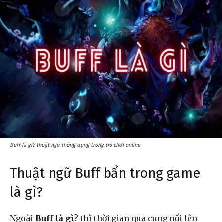
Buff là gì? thuật ngữ thông dụng trong trò chơi online
Thuật ngữ Buff bẩn trong game
là gì?
Ngoài
Buff là gì
? thì thời gian qua cung nổi lên