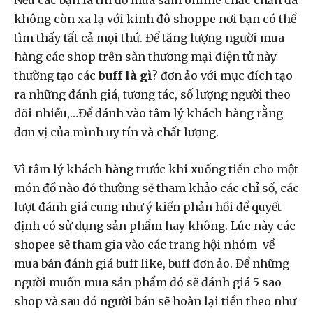
Nếu các bạn là tín đồ mua sắm online chắc chắn đã
không còn xa lạ với kinh đô shoppe nơi bạn có thể
tìm thấy tất cả mọi thứ. Để tăng lượng người mua
hàng các shop trên sàn thương mại điện tử này
thường tạo các
buff là gì
? đơn ảo với mục đích tạo
ra những đánh giá, tương tác, số lượng người theo
dõi nhiều,…Để đánh vào tâm lý khách hàng rằng
đơn vị của mình uy tín và chất lượng.
Vì tâm lý khách hàng trước khi xuống tiền cho một
món đồ nào đó thường sẽ tham khảo các chỉ số, các
lượt đánh giá cung như ý kiến phản hồi để quyết
định có sử dụng sản phẩm hay không. Lúc này các
shopee sẽ tham gia vào các trang hội nhóm về
mua bán đánh giá buff like, buff đơn ảo. Để những
người muốn mua sản phẩm đó sẽ đánh giá 5 sao
shop và sau đó người bán sẽ hoàn lại tiền theo như