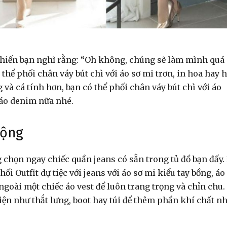
hóa
 khiến bạn nghĩ rằng: “Oh không, chúng sẽ làm mình quá
thể phối chân váy bút chì với áo sơ mi trơn, in hoa hay 
g và cá tính hơn, bạn có thể phối chân váy bút chì với áo
 áo denim nữa nhé.
động
chọn ngay chiếc quần jeans có sẵn trong tủ đồ bạn đấy.
i Outfit dự tiệc với jeans với áo sơ mi kiểu tay bồng, áo
 ngoài một chiếc áo vest để luôn trang trọng và chỉn chu.
n như thắt lưng, boot hay túi để thêm phần khí chất nh