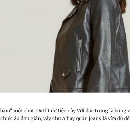
ặm” một chút. Outfit dự tiệc này Với đặc trưng là bóng 
 chiếc áo đơn giản, váy chữ A hay quần jeans là vừa đủ để