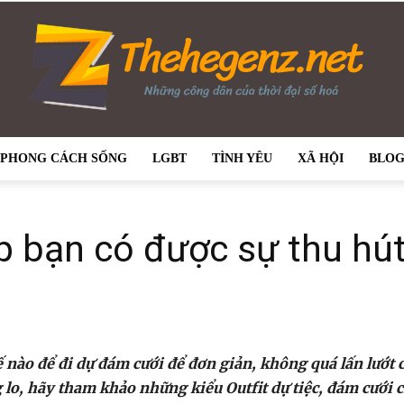
PHONG CÁCH SỐNG
LGBT
TÌNH YÊU
XÃ HỘI
BLO
thehegenz.net
úp bạn có được sự thu hú
–
 nào để đi dự đám cưới để đơn giản, không quá lấn lướt 
 lo, hãy tham khảo những kiểu Outfit dự tiệc, đám cưới 