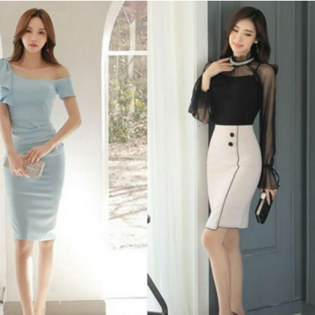
thời
đại
số