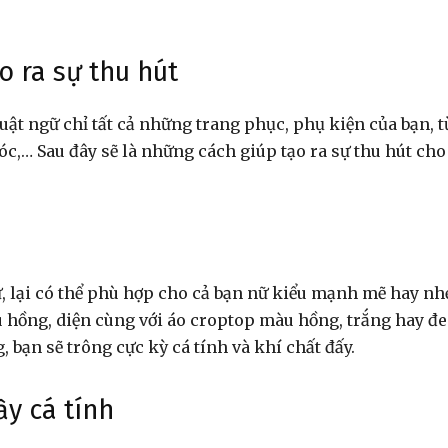
Những
o ra sự thu hút
uật ngữ chỉ tất cả những trang phục, phụ kiện của bạn, t
tóc,… Sau đây sẽ là những cách giúp tạo ra sự thu hút cho
công
dân
 lại có thể phù hợp cho cả bạn nữ kiểu mạnh mẽ hay nh
u hồng, diện cùng với áo croptop màu hồng, trắng hay đ
bạn sẽ trông cực kỳ cá tính và khí chất đấy.
ầy cá tính
của