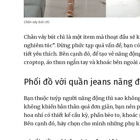
Chân váy bút chì.
Chân váy bút chì là một item mà thoạt đầu sẽ
nghiêm túc”. Đừng phức tạp quá vấn đề, bạn có 
tiết yêu thích. Bên cạnh đó, để tạo vẻ năng độn
croptop, áo thun ngắn tay và khoác bên ngoài
Phối đồ với quần jeans năng 
Bạn thuộc tuýp người năng động thì sao không 
không khiến bản thân quá đơn giản, bạn nên phố
hoa nhí có thiết kế cầu kỳ, phần bèo to, khoác
Bên cạnh đó, hãy chọn cho mình những phụ kiệ