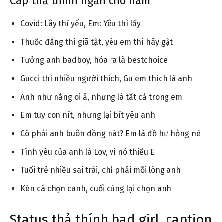
Cap thả thính ngắn cho nam
Covid: Lây thì yếu, Em: Yêu thì lấy
Thuốc đắng thì giã tật, yêu em thì hãy gật
Tưởng anh badboy, hóa ra là bestchoice
Gucci thì nhiều người thích, Gu em thích là anh
Anh như nắng oi ả, nhưng là tất cả trong em
Em tuy con nít, nhưng lại bít yêu anh
Có phải anh buôn đồng nát? Em là đồ hư hỏng nè
Tình yêu của anh là Lov, vì nó thiếu E
Tuổi trẻ nhiều sai trái, chỉ phải mỗi lòng anh
Kén cá chọn canh, cuối cùng lại chọn anh
Status thả thính bad girl, caption