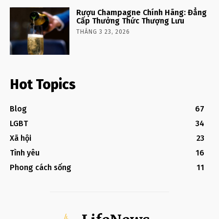
Rượu Champagne Chính Hãng: Đẳng
Cấp Thưởng Thức Thượng Lưu
THÁNG 3 23, 2026
Hot Topics
Blog
67
LGBT
34
Xã hội
23
Tình yêu
16
Phong cách sống
11